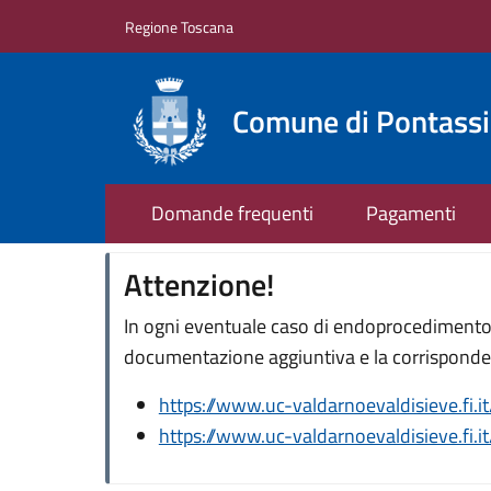
Salta al contenuto principale
Skip to footer content
Regione Toscana
Comune di Pontass
Domande frequenti
Pagamenti
Attenzione!
In ogni eventuale caso di endoprocedimento, 
documentazione aggiuntiva e la corrisponden
https://www.uc-valdarnoevaldisieve.fi.i
https://www.uc-valdarnoevaldisieve.fi.i