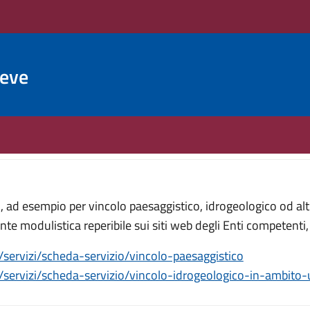
ieve
ad esempio per vincolo paesaggistico, idrogeologico od altr
te modulistica reperibile sui siti web degli Enti competent
t/servizi/scheda-servizio/vincolo-paesaggistico
t/servizi/scheda-servizio/vincolo-idrogeologico-in-ambito-u