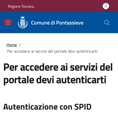
Salta al contenuto principale
Skip to footer content
Regione Toscana
Comune di Pontassieve
Briciole di pane
Home
/
Per accedere ai servizi del portale devi autenticarti
Per accedere ai servizi del
portale devi autenticarti
Autenticazione con SPID