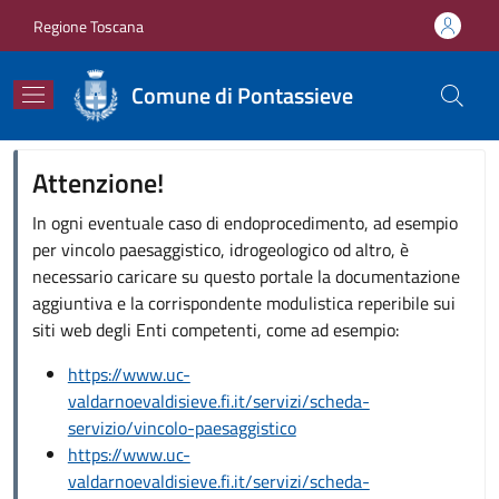
Salta al contenuto principale
Skip to footer content
Regione Toscana
Comune di Pontassieve
Attenzione!
In ogni eventuale caso di endoprocedimento, ad esempio
per vincolo paesaggistico, idrogeologico od altro, è
necessario caricare su questo portale la documentazione
aggiuntiva e la corrispondente modulistica reperibile sui
siti web degli Enti competenti, come ad esempio:
https://www.uc-
valdarnoevaldisieve.fi.it/servizi/scheda-
servizio/vincolo-paesaggistico
https://www.uc-
valdarnoevaldisieve.fi.it/servizi/scheda-