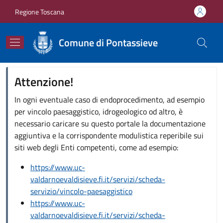
Salta al contenuto principale
Skip to footer content
Regione Toscana
Comune di Pontassieve
Attenzione!
In ogni eventuale caso di endoprocedimento, ad esempio
per vincolo paesaggistico, idrogeologico od altro, è
necessario caricare su questo portale la documentazione
aggiuntiva e la corrispondente modulistica reperibile sui
siti web degli Enti competenti, come ad esempio:
https://www.uc-
valdarnoevaldisieve.fi.it/servizi/scheda-
servizio/vincolo-paesaggistico
https://www.uc-
valdarnoevaldisieve.fi.it/servizi/scheda-