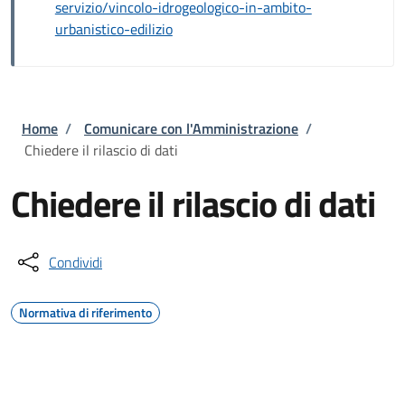
servizio/vincolo-idrogeologico-in-ambito-
urbanistico-edilizio
Briciole di pane
Home
/
Comunicare con l'Amministrazione
/
Chiedere il rilascio di dati
Chiedere il rilascio di dati
Condividi
Normativa di riferimento