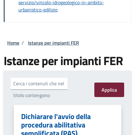
servizio/vincolo-idrogeologico-in-ambito-
urbanistico-edilizio
Briciole di pane
Home
/
Istanze per impianti FER
Istanze per impianti FER
Cerca i contenuti che nel
titolo contengono:
Dichiarare l'avvio della
procedura abilitativa
semplificata (PAS)