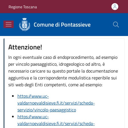
Salta al contenuto principale
Skip to footer content
Regione Toscana
Comune di Pontassieve
Attenzione!
In ogni eventuale caso di endoprocedimento, ad esempio
per vincolo paesaggistico, idrogeologico od altro, è
necessario caricare su questo portale la documentazione
aggiuntiva e la corrispondente modulistica reperibile sui
siti web degli Enti competenti, come ad esempio:
https://www.uc-
valdarnoevaldisieve.fi.it/servizi/scheda-
servizio/vincolo-paesaggistico
https://www.uc-
valdarnoevaldisieve.fi.it/servizi/scheda-