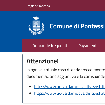
Salta al contenuto principale
Skip to footer content
Regione Toscana
Comune di Pontass
Domande frequenti
Pagamenti
Attenzione!
In ogni eventuale caso di endoprocedimento, 
documentazione aggiuntiva e la corrisponden
https://www.uc-valdarnoevaldisieve.fi.i
https://www.uc-valdarnoevaldisieve.fi.i