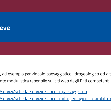
ieve
ad esempio per vincolo paesaggistico, idrogeologico od altr
te modulistica reperibile sui siti web degli Enti competent
t/servizi/scheda-servizio/vincolo-paesaggistico
t/servizi/scheda-servizio/vincolo-idrogeologico-in-ambito-u