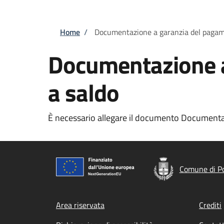
Briciole di pane
Home
/
Documentazione a garanzia del pagame
Documentazione a
a saldo
È necessario allegare il documento Documentaz
Comune di P
Footer menu
Area riservata
Crediti