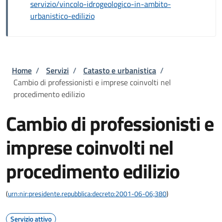
servizio/vincolo-idrogeologico-in-ambito-
urbanistico-edilizio
Briciole di pane
Home
/
Servizi
/
Catasto e urbanistica
/
Cambio di professionisti e imprese coinvolti nel
procedimento edilizio
Cambio di professionisti e
imprese coinvolti nel
procedimento edilizio
(
urn:nir:presidente.repubblica:decreto:2001-06-06;380
)
Servizio attivo