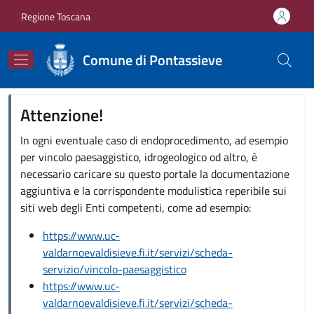
Salta al contenuto principale
Skip to footer content
Regione Toscana
Comune di Pontassieve
Attenzione!
In ogni eventuale caso di endoprocedimento, ad esempio
per vincolo paesaggistico, idrogeologico od altro, è
necessario caricare su questo portale la documentazione
aggiuntiva e la corrispondente modulistica reperibile sui
siti web degli Enti competenti, come ad esempio:
https://www.uc-
valdarnoevaldisieve.fi.it/servizi/scheda-
servizio/vincolo-paesaggistico
https://www.uc-
valdarnoevaldisieve.fi.it/servizi/scheda-