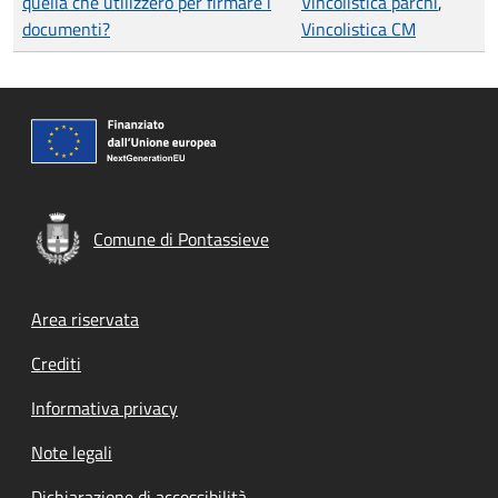
quella che utilizzerò per firmare i
Vincolistica parchi
,
documenti?
Vincolistica CM
Comune di Pontassieve
Footer menu
Area riservata
Crediti
Informativa privacy
Note legali
Dichiarazione di accessibilità