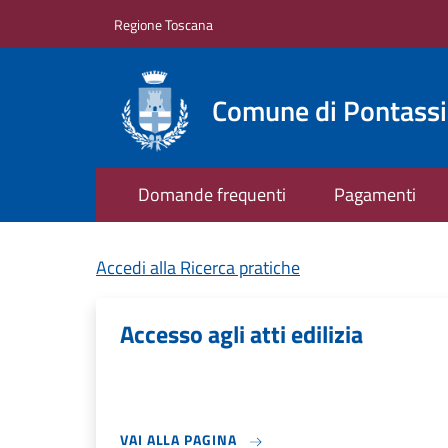
Salta al contenuto principale
Skip to footer content
Regione Toscana
Comune di Pontass
Domande frequenti
Pagamenti
Accedi alla Ricerca pratiche
Accesso agli atti edilizia
VAI ALLA PAGINA