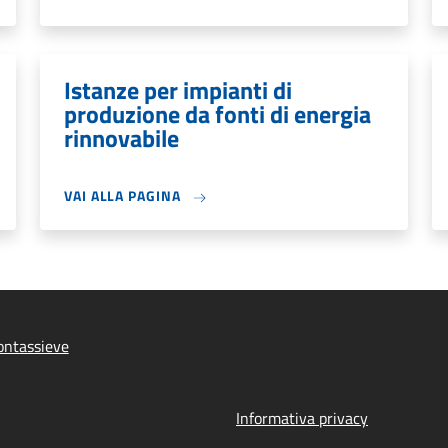
Istanze per impianti di
produzione da fonti di energia
rinnovabile
VAI ALLA PAGINA
ontassieve
Informativa privacy